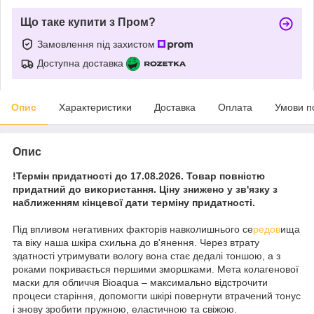
Що таке купити з Пром?
Замовлення під захистом
Доступна доставка
Опис
Характеристики
Доставка
Оплата
Умови п
Опис
!Термін придатності до 17.08.2026. Товар повністю
придатний до використання. Ціну знижено у зв'язку з
наближенням кінцевої дати терміну придатності.
Під впливом негативних факторів навколишнього се
редов
ища
та віку наша шкіра схильна до в'янення. Через втрату
здатності утримувати вологу вона стає дедалі тоншою, а з
роками покривається першими зморшками. Мета колагенової
маски для обличчя Bioaqua – максимально відстрочити
процеси старіння, допомогти шкірі повернути втрачений тонус
і знову зробити пружною, еластичною та свіжою.