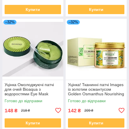
Купити
Купити
–32%
–32%
Уцінка Омолоджуючі патчі
Уцінка! Тканинні патчі Images
для очей Bioaqua з
із золотим османтусом
водоростями Eye Mask
Golden Osmanthus Nourishing
Hydraiting Moisturizing, 60шт
Eye Mask, 80 штук
Готово до відправки
Готово до відправки
148
142
₴
₴
218 ₴
209 ₴
Купити
Купити