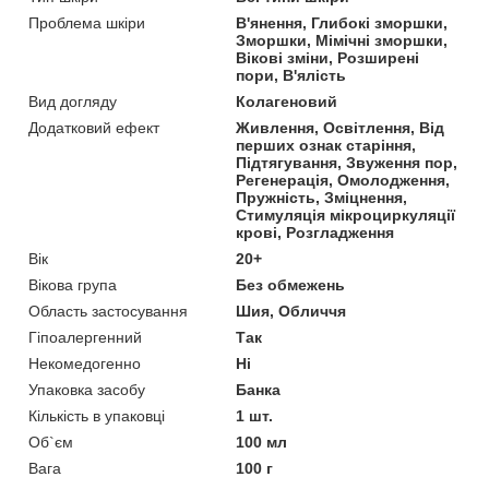
Проблема шкіри
В'янення, Глибокі зморшки,
Зморшки, Мімічні зморшки,
Вікові зміни, Розширені
пори, В'ялість
Вид догляду
Колагеновий
Додатковий ефект
Живлення, Освітлення, Від
перших ознак старіння,
Підтягування, Звуження пор,
Регенерація, Омолодження,
Пружність, Зміцнення,
Стимуляція мікроциркуляції
крові, Розгладження
Вік
20+
Вікова група
Без обмежень
Область застосування
Шия, Обличчя
Гіпоалергенний
Так
Некомедогенно
Ні
Упаковка засобу
Банка
Кількість в упаковці
1 шт.
Об`єм
100 мл
Вага
100 г