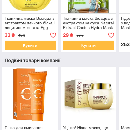
Тканинна маска Bioaqua з
Тканинна маска Bioaqua з
Гідр
екстрактом яєчного білка і
екстрактом кактуса Natural
з во
лецитином жовтка Egg
Extract Cactus Hydra Mask
Mask
Face Mask
60 ш
33
29
₴
₴
45 ₴
38 ₴
253
Купити
Купити
Подібні товари компанії
Пінка для вмивання
Уцінка! Нічна маска, що
Маск