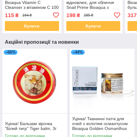
Bioaqua Vitamin C
відновлює, для обличчя
Bioa
Cleanser з вітаміном С 100
Snail Prime Bioaqua з
бул
г
муцином равлика, 120г
очищ
115
198
317
₴
₴
164 ₴
285 ₴
Пара
Bioa
Купити
Купити
Акційні пропозиції та новинки
–66%
–44%
Уцінка! Тканинні патчі для
Уцінка! Бальзам зірочка
очей з золотим османтусом
"Білий тигр" Tiger balm, 3г
Bioaqua Golden Osmanthus
Eye Mask, 80 штук
Готово до відправки
Готово до відправки