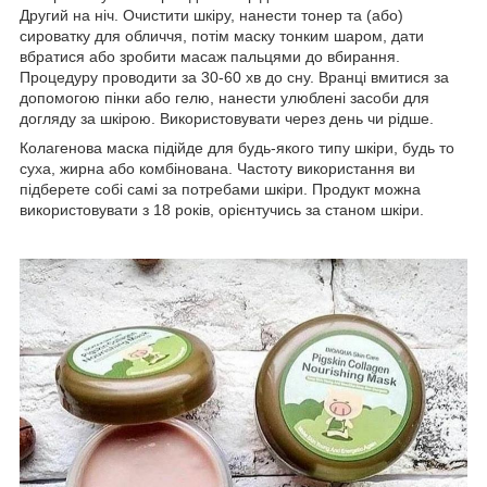
Другий на ніч. Очистити шкіру, нанести тонер та (або)
сироватку для обличчя, потім маску тонким шаром, дати
вбратися або зробити масаж пальцями до вбирання.
Процедуру проводити за 30-60 хв до сну. Вранці вмитися за
допомогою пінки або гелю, нанести улюблені засоби для
догляду за шкірою. Використовувати через день чи рідше.
Колагенова маска підійде для будь-якого типу шкіри, будь то
суха, жирна або комбінована. Частоту використання ви
підберете собі самі за потребами шкіри. Продукт можна
використовувати з 18 років, орієнтучись за станом шкіри.