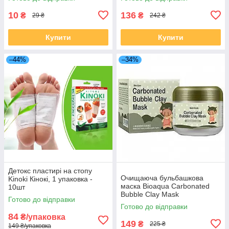
10
136
₴
₴
29 ₴
242 ₴
Купити
Купити
–44%
–34%
Детокс пластирі на стопу
Очищаюча бульбашкова
Kinoki Кінокі, 1 упаковка -
маска Bioaqua Carbonated
10шт
Bubble Clay Mask
Готово до відправки
Готово до відправки
84
₴/упаковка
149
₴
225 ₴
149 ₴/упаковка