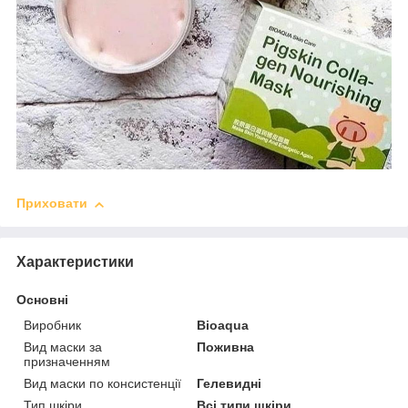
Приховати
Характеристики
Основні
Виробник
Bioaqua
Вид маски за
Поживна
призначенням
Вид маски по консистенції
Гелевидні
Тип шкіри
Всі типи шкіри