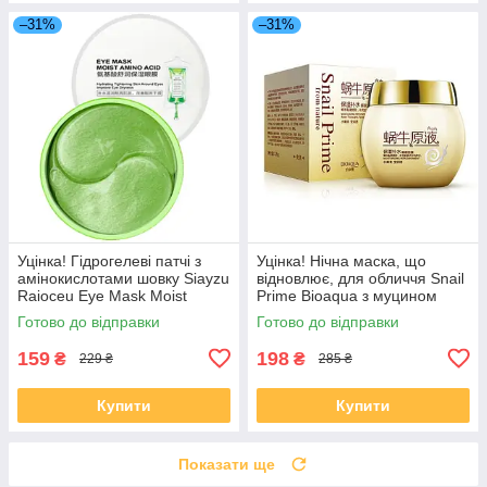
–31%
–31%
Уцінка! Гідрогелеві патчі з
Уцінка! Нічна маска, що
амінокислотами шовку Siayzu
відновлює, для обличчя Snail
Raioceu Eye Mask Moist
Prime Bioaqua з муцином
Amino Acids, 60 шт
равлика, 120г
Готово до відправки
Готово до відправки
159
198
₴
₴
229 ₴
285 ₴
Купити
Купити
Показати ще