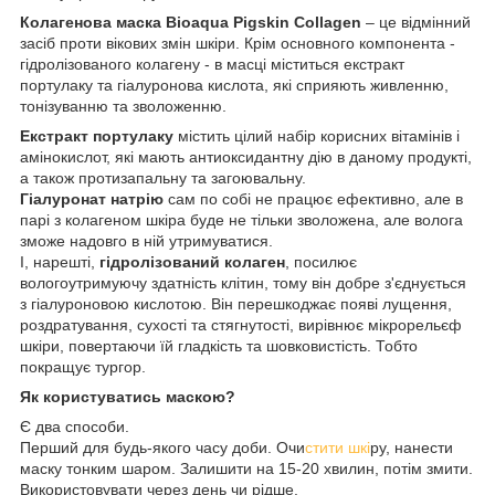
Колагенова маска Bioaqua Pigskin Collagen
– це відмінний
засіб проти вікових змін шкіри. Крім основного компонента -
гідролізованого колагену - в масці міститься екстракт
портулаку та гіалуронова кислота, які сприяють живленню,
тонізуванню та зволоженню.
Екстракт портулаку
містить цілий набір корисних вітамінів і
амінокислот, які мають антиоксидантну дію в даному продукті,
а також протизапальну та загоювальну.
Гіалуронат натрію
сам по собі не працює ефективно, але в
парі з колагеном шкіра буде не тільки зволожена, але волога
зможе надовго в ній утримуватися.
І, нарешті,
гідролізований колаген
, посилює
вологоутримуючу здатність клітин, тому він добре з'єднується
з гіалуроновою кислотою. Він перешкоджає появі лущення,
роздратування, сухості та стягнутості, вирівнює мікрорельєф
шкіри, повертаючи їй гладкість та шовковистість. Тобто
покращує тургор.
Як користуватись маскою?
Є два способи.
Перший для будь-якого часу доби. Очи
стити шкі
ру, нанести
маску тонким шаром. Залишити на 15-20 хвилин, потім змити.
Використовувати через день чи рідше.