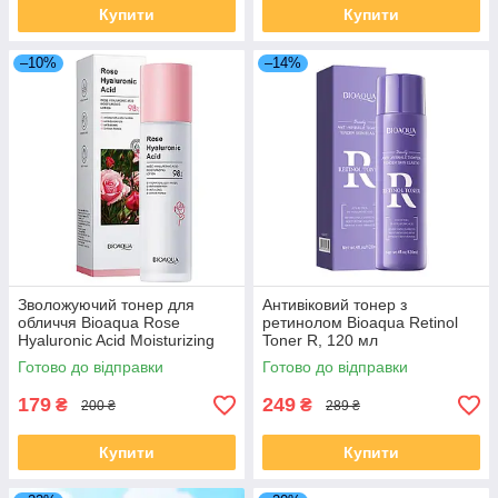
Купити
Купити
–10%
–14%
Зволожуючий тонер для
Антивіковий тонер з
обличчя Bioaqua Rose
ретинолом Bioaqua Retinol
Hyaluronic Acid Moisturizing
Toner R, 120 мл
Toner з екстрактом троянди
Готово до відправки
Готово до відправки
100 мл
179
249
₴
₴
200 ₴
289 ₴
Купити
Купити