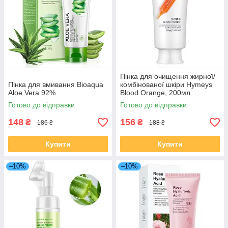
Пінка для очищення жирної/
Пінка для вмивання Bioaqua
комбінованої шкіри Hymeys
Aloe Vera 92%
Blood Orange, 200мл
Готово до відправки
Готово до відправки
148
156
₴
₴
186 ₴
188 ₴
Купити
Купити
–10%
–10%