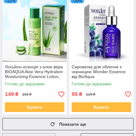
–22%
–20%
Лосьйон-есенція з алое вера
Сироватка для обличчя з
BIOAQUA Aloe Vera Hydration
чорницею Wonder Essence
Moisturizing Essence Lotion,
від BioAqua
120 мл
Готово до відправки
Готово до відправки
149
95
₴
₴
192 ₴
119 ₴
Купити
Купити
Показати ще