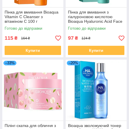
Пінка для вмивання Bioaqua
Пінка для вмивання з
Vitamin C Cleanser з
гіалуроновою кислотою
вітаміном С 100 г
Bioaqua Hyaluronic Acid Face
Cleanser, 100 г
Готово до відправки
Готово до відправки
115
97
₴
₴
164 ₴
124 ₴
Купити
Купити
–33%
–20%
Пілінг-скатка для обличчя з
Bioaqua зволожуючий тонер