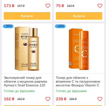
Toner, 120 мл
173
75
₴
₴
197 ₴
162 ₴
Купити
Купити
–20%
–16%
Зволожуючий тонер для
Тонер для обличчя з
обличчя з муцином равлика
вітаміном С та гіалуроновою
Hymey's Snail Essence 120
кислотою Bioaqua Vitamin C
мл
Toner 120 мл
Готово до відправки
Готово до відправки
162
239
₴
₴
202 ₴
285 ₴