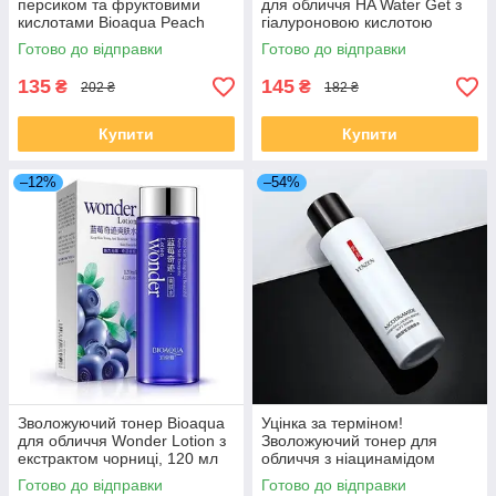
персиком та фруктовими
для обличчя HA Water Get з
кислотами Bioaqua Peach
гіалуроновою кислотою
Fruit Acid Exfoliating, 140 г
Hyaluronic Acid Toner, 150 мл
Готово до відправки
Готово до відправки
135
145
₴
₴
202 ₴
182 ₴
Купити
Купити
–12%
–54%
Зволожуючий тонер Bioaqua
Уцінка за терміном!
для обличчя Wonder Lotion з
Зволожуючий тонер для
екстрактом чорниці, 120 мл
обличчя з ніацинамідом
VENZEN Nicotinamide
Готово до відправки
Готово до відправки
Hydrating Moisturizing Soft