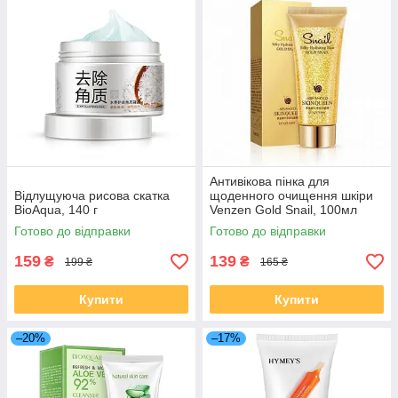
Антивікова пінка для
Відлущуюча рисова скатка
щоденного очищення шкіри
BioAqua, 140 г
Venzen Gold Snail, 100мл
Готово до відправки
Готово до відправки
159
139
₴
₴
199 ₴
165 ₴
Купити
Купити
–20%
–17%