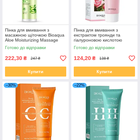
Пінка для вмивання з
Пінка для вмивання з
масажною щіточкою Bioaqua
екстрактом троянди та
Aloe Moisturizing Massage
гіалуроновою кислотою
Cleanser, 120мл
Bioaqua Rose Hyaluronic Acid
Готово до відправки
Готово до відправки
Cleanser 100 г
222,30
124,20
₴
₴
247 ₴
138 ₴
Купити
Купити
–30%
–22%