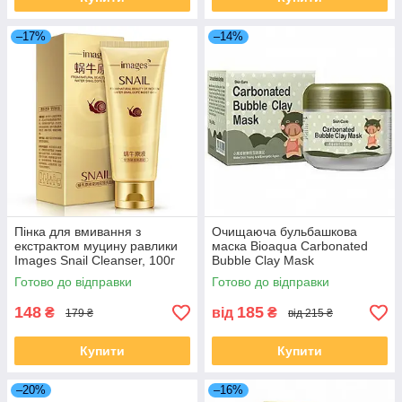
–17%
–14%
Пінка для вмивання з
Очищаюча бульбашкова
екстрактом муцину равлики
маска Bioaqua Carbonated
Images Snail Cleanser, 100г
Bubble Clay Mask
Готово до відправки
Готово до відправки
148
185
₴
від
₴
179 ₴
від 215 ₴
Купити
Купити
–20%
–16%