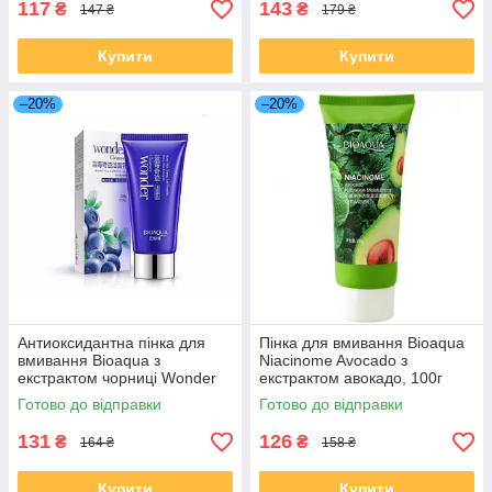
117
143
₴
₴
147 ₴
179 ₴
Купити
Купити
–20%
–20%
Антиоксидантна пінка для
Пінка для вмивання Bioaqua
вмивання Bioaqua з
Niacinome Avocado з
екстрактом чорниці Wonder
екстрактом авокадо, 100г
Cleanser, 100г
Готово до відправки
Готово до відправки
131
126
₴
₴
164 ₴
158 ₴
Купити
Купити