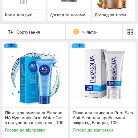
Крем для рук
Догляд за ногами
Догляд за тілом
Сортування
0
Фільтри
–20%
–20%
Пінка для вмивання Bioaqua
Пінка для вмивання Pure Skin
HA Hyaluronic Acid Water Get
Anti-Acne для проблемної
з гіалуронової кислотою, 100
шкіри від Bioaqua, 100г
г
Готово до відправки
Готово до відправки