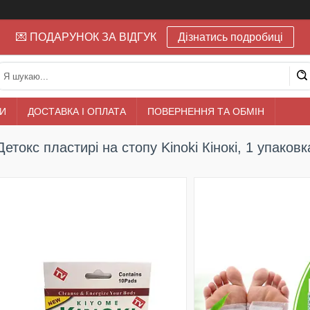
💌 ПОДАРУНОК ЗА ВІДГУК
Дізнатись подробиці
И
ДОСТАВКА І ОПЛАТА
ПОВЕРНЕННЯ ТА ОБМІН
Детокс пластирі на стопу Kinoki Кінокі, 1 упаковк