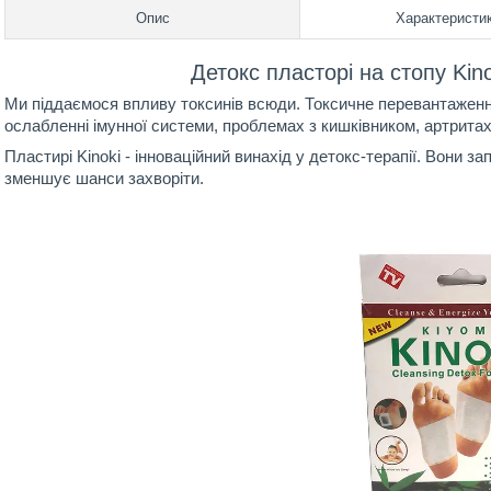
Опис
Характеристи
Детокс пласторі на стопу Kino
Ми піддаємося впливу токсинів всюди. Токсичне перевантаженн
ослабленні імунної системи, проблемах з кишківником, артритах
Пластирі Kinoki - інноваційний винахід у детокс-терапії. Вони з
зменшує шанси захворіти.