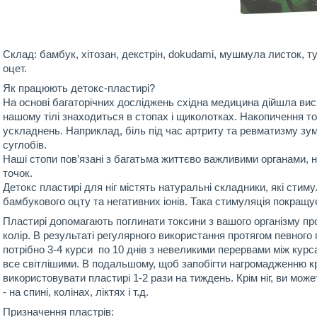
Склад:
бамбук, хітозан, декстрін, dokudami, мушмула листок, ту
оцет.
Як працюють детокс-пластирі?
На основі багаторічних досліджень східна медицина дійшла вис
нашому тілі знаходиться в стопах і щиколотках. Накопичення то
ускладнень. Наприклад, біль під час артриту та ревматизму зу
суглобів.
Наші стопи пов’язані з багатьма життєво важливими органами, н
точок.
Детокс пластирі для ніг містять натуральні складники, які стим
бамбукового оцту та негативних іонів. Така стимуляція покращує
Пластирі допомагають поглинати токсини з вашого організму про
колір. В результаті регулярного використання протягом певного
потрібно 3-4 курси по 10 днів з невеликими перервами між курс
все світлішими. В подальшому, щоб запобігти нагромадженню кри
використовувати пластирі 1-2 рази на тиждень. Крім ніг, ви мож
- на спині, колінах, ліктях і т.д.
Призначення пластрів: