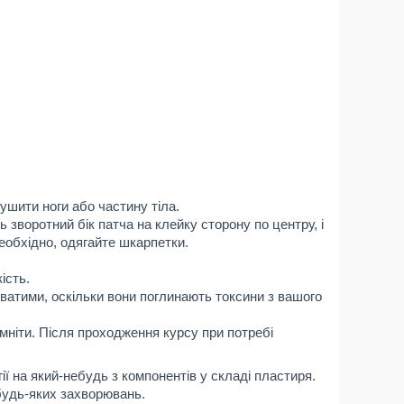
ушити ноги або частину тіла.
ть зворотний бік патча на клейку сторону по центру, і
необхідно, одягайте шкарпетки.
ість.
уватими, оскільки вони поглинають токсини з вашого
мніти. Після проходження курсу при потребі
гії на який-небудь з компонентів у складі пластиря.
удь-яких захворювань.