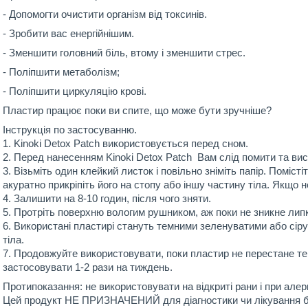
- Допомогти очистити організм від токсинів.
- Зробити вас енергійнішим.
- Зменшити головний біль, втому і зменшити стрес.
- Поліпшити метаболізм;
- Поліпшити циркуляцію крові.
Пластир працює поки ви спите, що може бути зручніше?
Інструкція по застосуванню.
1. Kinoki Detox Patch використовується перед сном.
2. Перед нанесенням Kinoki Detox Patch Вам слід помити та вис
3. Візьміть один клейкий листок і повільно зніміть папір. Помісті
акуратно прикріпіть його на стопу або іншу частину тіла. Якщо 
4. Залишити на 8-10 годин, після чого зняти.
5. Протріть поверхню вологим рушником, аж поки не зникне липк
6. Використані пластирі стануть темними зеленуватими або сір
тіла.
7. Продовжуйте використовувати, поки пластир не перестане те
застосовувати 1-2 рази на тиждень.
Протипоказання:
не використовувати на відкриті рани і при алер
Цей продукт НЕ ПРИЗНАЧЕНИЙ для діагностики чи лікування б