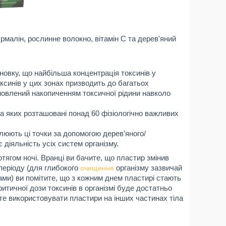
рмалін, рослинне волокно, вітамін C та дерев'яний
новку, що найбільша концентрація токсинів у
ксинів у цих зонах призводить до багатьох
мовлений накопиченням токсичної рідини навколо
а яких розташовані понад 60 фізіологічно важливих
улюють ці точки за допомогою дерев’яного/
 діяльність усіх систем організму.
тягом ночі. Вранці ви бачите, що пластир змінив
 періоду (для глибокого
організму зазвичай
очищення
ами) ви помітите, що з кожним днем пластирі стають
тичної дози токсинів в організмі буде достатньо
ете використовувати пластири на інших частинах тіла