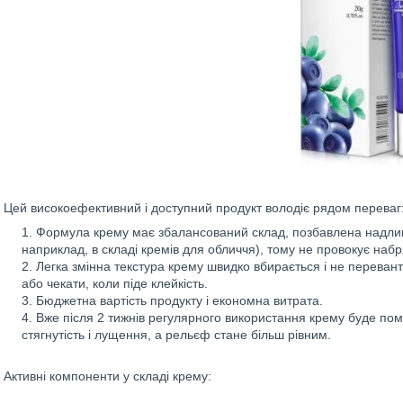
Цей високоефективний і доступний продукт володіє рядом переваг
Формула крему має збалансований склад, позбавлена надлишк
наприклад, в складі кремів для обличчя), тому не провокує наб
Легка змінна текстура крему швидко вбирається і не переван
або чекати, коли піде клейкість.
Бюджетна вартість продукту і економна витрата.
Вже після 2 тижнів регулярного використання крему буде помі
стягнутість і лущення, а рельєф стане більш рівним.
Активні компоненти у складі крему: