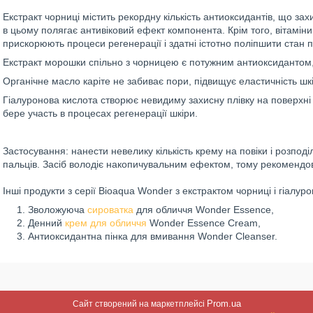
Екстракт чорниці містить рекордну кількість антиоксидантів, що зах
в цьому полягає антивіковий ефект компонента. Крім того, вітаміни,
прискорюють процеси регенерації і здатні істотно поліпшити стан 
Екстракт морошки спільно з чорницею є потужним антиоксидантом, 
Органічне масло каріте не забиває пори, підвищує еластичність шк
Гіалуронова кислота створює невидиму захисну плівку на поверхні 
бере участь в процесах регенерації шкіри.
Застосування: нанести невелику кількість крему на повіки і розпо
пальців. Засіб володіє накопичувальним ефектом, тому рекомендо
Інші продукти з серії Bioaqua Wonder з екстрактом чорниці і гіалур
Зволожуюча
сироватка
для обличчя Wonder Essence,
Денний
крем для обличчя
Wonder Essence Cream,
Антиоксидантна пінка для вмивання Wonder Cleanser.
Prom.ua
Сайт створений на маркетплейсі