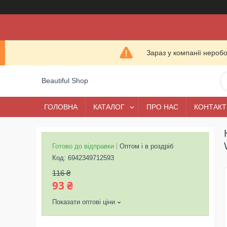
Зараз у компанії нероб
Beautiful Shop
ГОЛОВНА
КАТАЛОГ
ПРО НАС
КОНТАКТ
Готово до відправки
Оптом і в роздріб
Код:
6942349712593
116 ₴
93 ₴
Показати оптові ціни