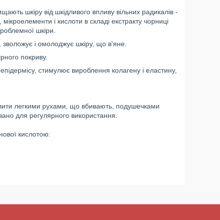
ищають шкіру від шкідливого впливу вільних радикалів -
 мікроелементи і кислоти в складі екстракту чорниці
проблемної шкіри.
зволожує і омолоджує шкіру, що в'яне.
ірного покриву.
епідермісу, стимулює вироблення колагену і еластину,
ділити легкими рухами, що вбивають, подушечками
вано для регулярного використання.
онової кислотою: