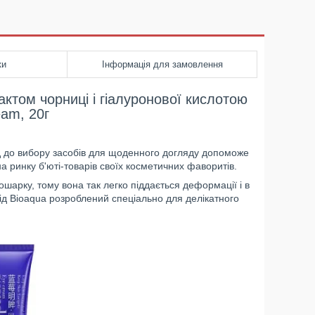
ки
Інформація для замовлення
актом чорниці і гіалуронової кислотою
am, 20г
ід до вибору засобів для щоденного догляду допоможе
на ринку б'юті-товарів своїх косметичних фаворитів.
ошарку, тому вона так легко піддається деформації і в
від Bioaqua розроблений спеціально для делікатного