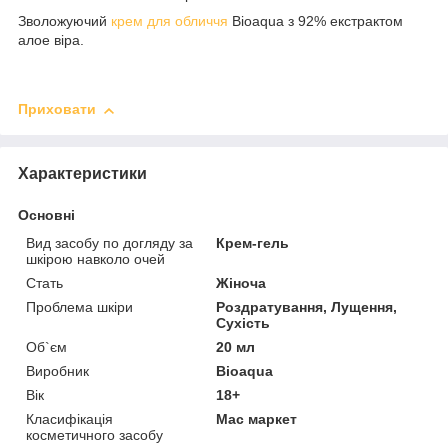
Зволожуючий
крем для обличчя
Bioaqua з 92% екстрактом
алое віра.
Приховати
Характеристики
Основні
Вид засобу по догляду за
Крем-гель
шкірою навколо очей
Стать
Жіноча
Проблема шкіри
Роздратування, Лущення,
Сухість
Об`єм
20 мл
Виробник
Bioaqua
Вік
18+
Класифікація
Мас маркет
косметичного засобу