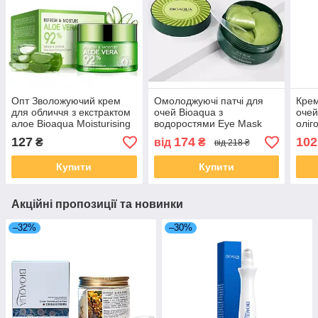
Опт Зволожуючий крем
Омолоджуючі патчі для
Крем
для обличчя з екстрактом
очей Bioaqua з
очей
алое Bioaqua Moisturising
водоростями Eye Mask
оліг
Essence Cream, 50 г
Hydraiting Moisturizing,
кисл
127
174
102
₴
від
₴
від 218 ₴
60шт
Dual
Купити
Купити
Акційні пропозиції та новинки
–32%
–30%