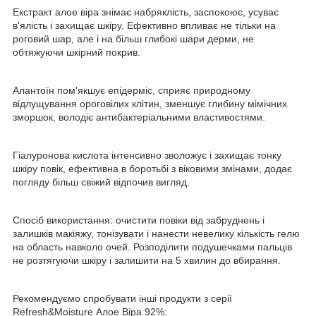
Екстракт алое віра знімає набряклість, заспокоює, усуває
в'ялість і захищає шкіру. Ефективно впливає не тільки на
роговий шар, але і на більш глибокі шари дерми, не
обтяжуючи шкірний покрив.
Алантоїн пом'якшує епідерміс, сприяє природному
відлущування ороговілих клітин, зменшує глибину мімічних
зморшок, володіє антибактеріальними властивостями.
Гіалуронова кислота інтенсивно зволожує і захищає тонку
шкіру повік, ефективна в боротьбі з віковими змінами, додає
погляду більш свіжий відпочив вигляд.
Спосіб використання: очистити повіки від забруднень і
залишків макіяжу, тонізувати і нанести невелику кількість гелю
на область навколо очей. Розподілити подушечками пальців
не розтягуючи шкіру і залишити на 5 хвилин до вбирання.
Рекомендуємо спробувати інші продукти з серії
Refresh&Moisture Алое Віра 92%: