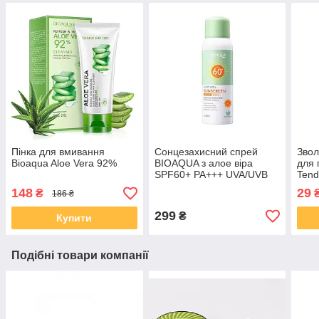
Пінка для вмивання
Сонцезахисний спрей
Звол
Bioaqua Aloe Vera 92%
BIOAQUA з алое віра
для 
SPF60+ PA+++ UVA/UVB
Tend
Зволожуючий Водостійкий
2.7г
148
29
₴
186 ₴
Стійкий до Поту, 150мл
299
₴
Купити
Подібні товари компанії