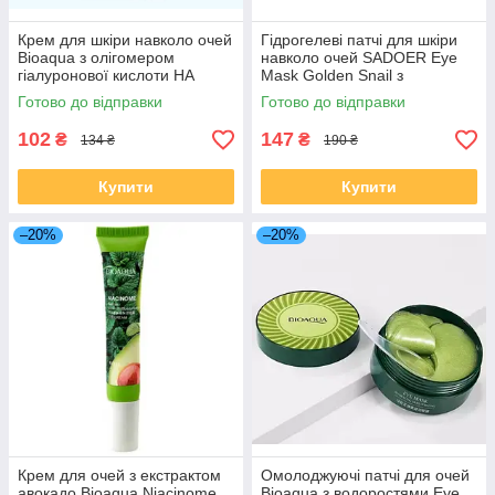
Крем для шкіри навколо очей
Гідрогелеві патчі для шкіри
Bioaqua з олігомером
навколо очей SADOER Eye
гіалуронової кислоти НА
Mask Golden Snail з
Hyalo-Oligo Dual Recovery
екстрактом золотого равлика,
Готово до відправки
Готово до відправки
Cream, 20г
60 шт
102
147
₴
₴
134 ₴
190 ₴
Купити
Купити
–20%
–20%
Крем для очей з екстрактом
Омолоджуючі патчі для очей
авокадо Bioaqua Niacinome
Bioaqua з водоростями Eye