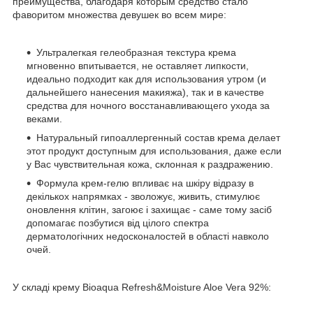
преимущества, благодаря которым средство стало
фаворитом множества девушек во всем мире:
Ультралегкая гелеобразная текстура крема
мгновенно впитывается, не оставляет липкости,
идеально подходит как для использования утром (и
дальнейшего нанесения макияжа), так и в качестве
средства для ночного восстанавливающего ухода за
веками.
Натуральный гипоаллергенный состав крема делает
этот продукт доступным для использования, даже если
у Вас чувствительная кожа, склонная к раздражению.
Формула крем-гелю впливає на шкіру відразу в
декількох напрямках - зволожує, живить, стимулює
оновлення клітин, загоює і захищає - саме тому засіб
допомагає позбутися від цілого спектра
дерматологічних недосконалостей в області навколо
очей.
У складі крему Bioaqua Refresh&Moisture Aloe Vera 92%: