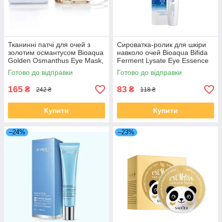
Тканинні патчі для очей з
Сироватка-ролик для шкіри
золотим османтусом Bioaqua
навколо очей Bioaqua Bifida
Golden Osmanthus Eye Mask,
Ferment Lysate Eye Essence
80 штук
із лізатом біфідобактерій, 15
Готово до відправки
Готово до відправки
мл
165
83
₴
₴
242 ₴
118 ₴
Купити
Купити
–24%
–23%