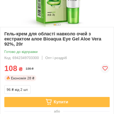
Гель-крем для області навколо очей з
екстрактом алое Bioaqua Eye Gel Aloe Vera
92%, 20г
Готово до відправки
Код: 6942349703300
Опт і роздріб
108
₴
136 ₴
Економія
28 ₴
96 ₴
від 2 шт.
Купити
або