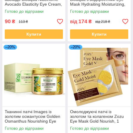
Avocado Elasticity Eye Cream,
Mask Hydraiting Moisturizing,
20г
60шт
Готово до відправки
Готово до відправки
90
174
₴
від
₴
113 ₴
від 218 ₴
Купити
Купити
–20%
–20%
Тканинні патчі Images із
Омолоджуючі патчі із
золотим османтусом Golden
золотом та колагеном Zozu
Osmanthus Nourishing Eye
Eye Mask Gold Nourish, 1
Mask, 80 штук
пара
Готово до відправки
Готово до відправки