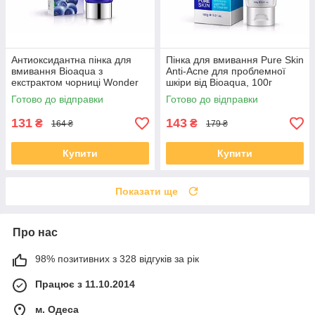
Антиоксидантна пінка для
Пінка для вмивання Pure Skin
вмивання Bioaqua з
Anti-Acne для проблемної
екстрактом чорниці Wonder
шкіри від Bioaqua, 100г
Cleanser, 100г
Готово до відправки
Готово до відправки
131
143
₴
₴
164 ₴
179 ₴
Купити
Купити
Показати ще
Про нас
98% позитивних з 328 відгуків за рік
Працює з 11.10.2014
м. Одеса