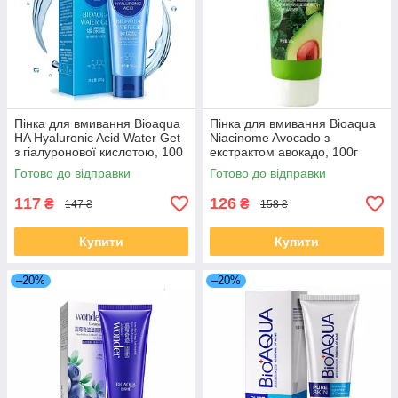
Пінка для вмивання Bioaqua
Пінка для вмивання Bioaqua
HA Hyaluronic Acid Water Get
Niacinome Avocado з
з гіалуронової кислотою, 100
екстрактом авокадо, 100г
г
Готово до відправки
Готово до відправки
117
126
₴
₴
147 ₴
158 ₴
Купити
Купити
–20%
–20%