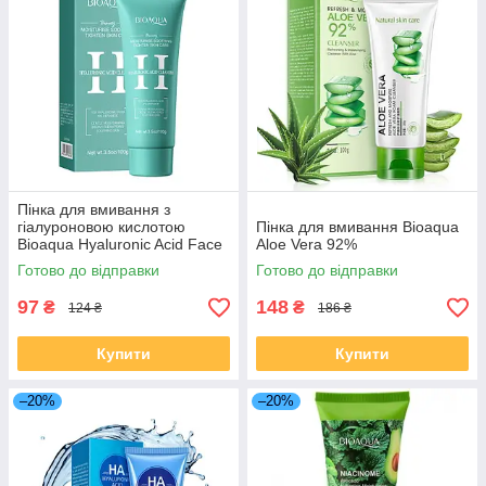
Пінка для вмивання з
гіалуроновою кислотою
Пінка для вмивання Bioaqua
Bioaqua Hyaluronic Acid Face
Aloe Vera 92%
Cleanser, 100 г
Готово до відправки
Готово до відправки
97
148
₴
₴
124 ₴
186 ₴
Купити
Купити
–20%
–20%