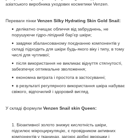
азіатського виробника уходових косметики Venzen.
Переваги пінки
Venzen Silky Hydrating Skin Gold Snail:
делікатно очищає обличчя від забруднень, не
порушуючи гідро-ліпідний бар'єр шкіри;
завдяки збалансованому поєднанню компонентів у
складі підходить для шкіри будь-якого віку і типу, в тому
числі для чутливої;
після використання не викликає відчуття стягнутості,
забезпечує оптимальне зволоження;
економна витрата і простота в застосуванні;
в результаті регулярного використання шкіра набуває
свіжого, відпочилий і здоровий вигляд.
У складі формули
Venzen Snail skin Queen:
Біоактивної золото знижує кислотність шкіри,
підсилює мікроциркуляцію, є провідником активних
компонентів у тканинах, загоює дрібні зморшки і