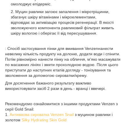
омолоджує епідерміс.
Муцин равлики загоює запалення і мікротріщинки,
збагачує шкіру вітамінами і мікроелементами,
відповідає за активізацію процесів регенерації. В якості
зволожуючого компонента равликовий фільтрат живить
шкіру вологою і оберігає її від пересушування.
: Спосіб застосування пінки для вмивання Venzenнанести
невелику кількість продукту на долоню, додати води і спінити.
Потім рівномірно нанести пінку на обличчя, м'яко масажувати
по масажних лініях і змити прохолодною водою. Після цього
приступати до наступних етапів догляду - тонізування та
зволоження за допомогою сироватки/крему.
Для досягнення бажаного результату важливо
використовувати засіб 2 рази в день - вранці і ввечері.
Рекомендуємо ознайомитися з іншими продуктами Venzen з
серії Gold Snail:
1.
Антивікова сироватка Venzen Snail
з муцином равлики і
золотом
Silky Hydrating Skin Gold