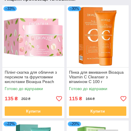
–33%
–30%
Пілінг-скатка для обличчя з
Пінка для вмивання Bioaqua
персиком та фруктовими
Vitamin C Cleanser з
кислотами Bioaqua Peach
вітаміном С 100 г
Fruit Acid Exfoliating, 140 г
Готово до відправки
Готово до відправки
135
115
₴
₴
202 ₴
164 ₴
Купити
Купити
–22%
–20%