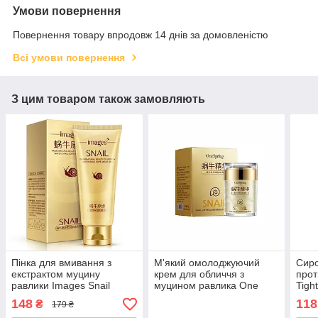
Умови повернення
Повернення товару впродовж 14 днів за домовленістю
Всі умови повернення
З цим товаром також замовляють
Пінка для вмивання з
М'який омолоджуючий
Сиро
екстрактом муцину
крем для обличчя з
прот
равлики Images Snail
муцином равлика One
Tigh
Cleanser, 100г
Spring Snail, 60 г
Up S
148
118
₴
179 ₴
Seru