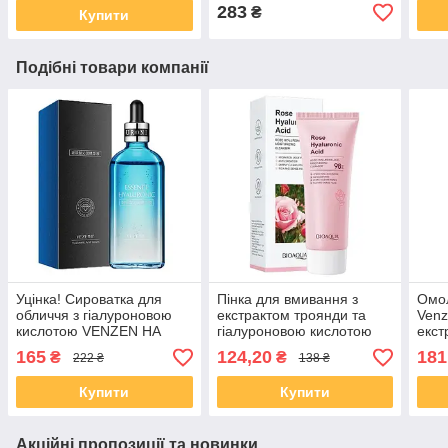
283
₴
Купити
Подібні товари компанії
Уцінка! Сироватка для
Пінка для вмивання з
Омо
обличчя з гіалуроновою
екстрактом троянди та
Venz
кислотою VENZEN HA
гіалуроновою кислотою
екст
Hydrating 100 мл
Bioaqua Rose Hyaluronic
гіал
165
124,20
181
₴
₴
222 ₴
138 ₴
Acid Cleanser 100 г
100
Купити
Купити
Акційні пропозиції та новинки