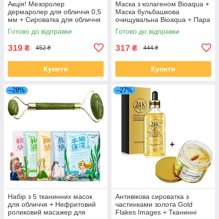
Акція! Мезоролер
Маска з колагеном Bioaqua +
дермаролер для обличчя 0,5
Маска бульбашкова
мм + Сироватка для обличчя
очищувальна Bioaqua + Пара
з ікрою Veze
патчів для очей Bioaqua
Готово до відправки
Готово до відправки
319
317
₴
₴
452 ₴
444 ₴
Купити
Купити
–28%
–27%
Набір з 5 тканинних масок
Антивікова сироватка з
для обличчя + Нефритовий
частинками золота Gold
роликовий масажер для
Flakes Images + Тканинні