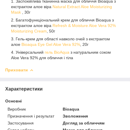
Заспокійлива тканинна маска для обличчя Bioaqua з
екстрактом алое віра
Natural Extract Aloe Moisturizing
Mask
, 30г
Багатофункціональний крем для обличчя Bioaqua з
екстрактом алое віра
Refresh & Moisture Aloe Vera 92%
Moisturizing Cream
, 50г
Гель-крем для області навколо очей з екстрактом
алое
Bioaqua Eye Gel Aloe Vera 92%
, 20г
Універсальний
гель BioAqua
з натуральним соком
Aloe Vera 92% для обличчя і тіла
Приховати
Характеристики
Основні
Виробник
Bioaqua
Призначення і результат
Зволоження
Застосування
Догляд за обличчям
Склад набору
Маска для обличчя,