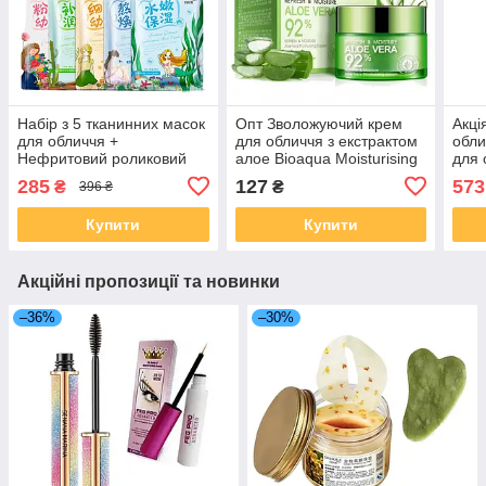
Набір з 5 тканинних масок
Опт Зволожуючий крем
Акці
для обличчя +
для обличчя з екстрактом
обли
Нефритовий роликовий
алое Bioaqua Moisturising
для 
масажер для обличчя
Essence Cream, 50 г
Тоне
285
127
573
₴
₴
396 ₴
муци
Купити
Купити
Акційні пропозиції та новинки
–36%
–30%