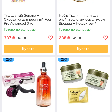
Туш для вій Senana +
Набір Тканинні патчі для
Сироватка для росту вій Feg
очей із золотим османтусом
Pro Advanced 3 мл
Bioaqua + Нефритовий
скребок гуаша
Готово до відправки
Готово до відправки
337
238
₴
₴
529 ₴
342 ₴
Купити
Купити
–29%
–29%