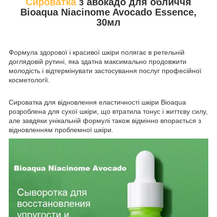
Сироватка
з авокадо для обличчя
Bioaqua Niacinome Avocado Essence,
30мл
Формула здорової і красивої шкіри полягає в ретельній
доглядовій рутині, яка здатна максимально продовжити
молодість і відтермінувати застосування послуг професійної
косметології.
Сироватка для відновлення еластичності шкіри Bioaqua
розроблена для сухої шкіри, що втратила тонус і життєву силу,
але завдяки унікальній формулі також відмінно впорається з
відновленням проблемної шкіри.