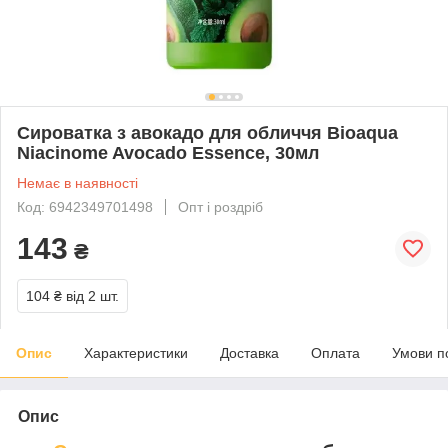
Сироватка з авокадо для обличчя Bioaqua
Niacinome Avocado Essence, 30мл
Немає в наявності
Код: 6942349701498
Опт і роздріб
143
₴
104 ₴
від 2 шт.
Опис
Характеристики
Доставка
Оплата
Умови п
Опис