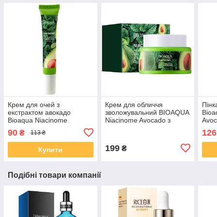
Крем для очей з
Крем для обличчя
Пінк
екстрактом авокадо
зволожувальний BIOAQUA
Bioa
Bioaqua Niacinome
Niacinome Avocado з
Avoc
Avocado Elasticity Eye
екстрактом авокадо, 50 г
авок
90
126
₴
113 ₴
Cream, 20г
199
₴
Купити
Подібні товари компанії