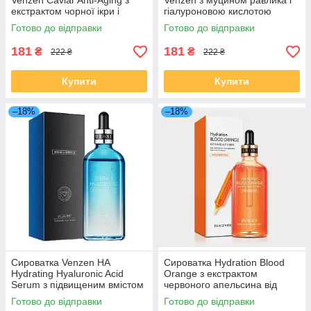
Venzen Caviar Anti-Aging з
Venzen з муцином равлика і
екстрактом чорної ікри і
гіалуроновою кислотою
гіалуронової кислотою,
Snails Firming, 100мл
Готово до відправки
Готово до відправки
100мл
181
181
₴
₴
222 ₴
222 ₴
Купити
Купити
–18%
–18%
Сироватка Venzen HA
Сироватка Hydration Blood
Hydrating Hyaluronic Acid
Orange з екстрактом
Serum з підвищеним вмістом
червоного апельсина від
гіалуронової кислоти, 100 мл
Images, 100мл
Готово до відправки
Готово до відправки