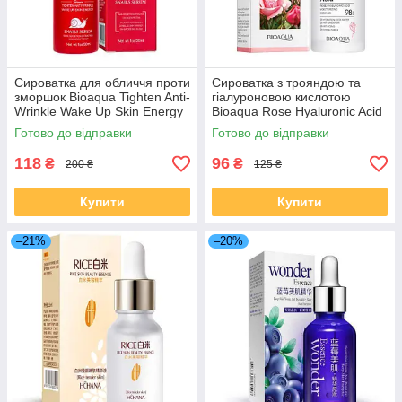
Сироватка для обличчя проти
Сироватка з трояндою та
зморшок Bioaqua Tighten Anti-
гіалуроновою кислотою
Wrinkle Wake Up Skin Energy
Bioaqua Rose Hyaluronic Acid
Snail Serum 30 мл
Essence зволожуюча
Готово до відправки
Готово до відправки
антивікова, 30 мл
118
96
₴
₴
200 ₴
125 ₴
Купити
Купити
–21%
–20%