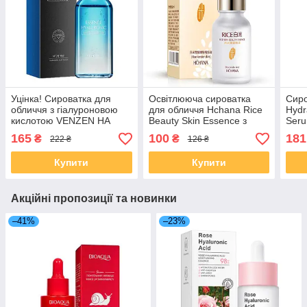
Уцінка! Сироватка для
Освітлююча сироватка
Сиро
обличчя з гіалуроновою
для обличчя Hchana Rice
Hydr
кислотою VENZEN HA
Beauty Skin Essence з
Seru
Hydrating 100 мл
екстрактом білого рису 15
вміс
165
100
181
₴
₴
222 ₴
126 ₴
мл
кисл
Купити
Купити
Акційні пропозиції та новинки
–41%
–23%