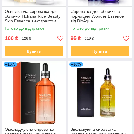
Освітлююча сироватка для
Сироватка для обличчя з
обличчя Hchana Rice Beauty
чорницею Wonder Essence
Skin Essence з екстрактом
від BioAqua
білого рису 15 мл
Готово до відправки
Готово до відправки
100
95
₴
₴
126 ₴
119 ₴
Купити
Купити
–18%
–18%
Омолоджуюча сироватка
Зволожуюча сироватка