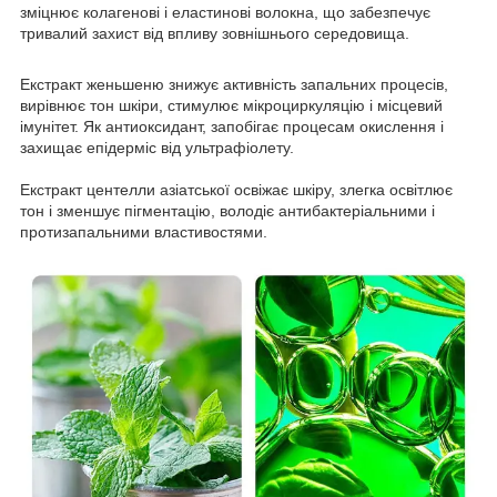
зміцнює колагенові і еластинові волокна, що забезпечує
тривалий захист від впливу зовнішнього середовища.
Екстракт женьшеню знижує активність запальних процесів,
вирівнює тон шкіри, стимулює мікроциркуляцію і місцевий
імунітет. Як антиоксидант, запобігає процесам окислення і
захищає епідерміс від ультрафіолету.
Екстракт центелли азіатської освіжає шкіру, злегка освітлює
тон і зменшує пігментацію, володіє антибактеріальними і
протизапальними властивостями.