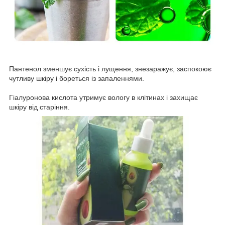
Пантенол зменшує сухість і лущення, знезаражує, заспокоює
чутливу шкіру і бореться із запаленнями.
Гіалуронова кислота утримує вологу в клітинах і захищає
шкіру від старіння.