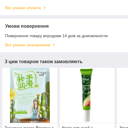
Всі умови оплати
Умови повернення
Повернення товару впродовж 14 днів за домовленістю
Всі умови повернення
З цим товаром також замовляють
Тканинна маска Bioaqua з
Крем для очей з
Звол