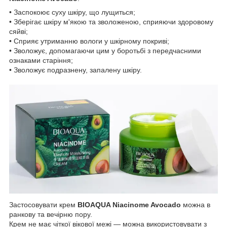
• Заспокоює суху шкіру, що лущиться;
• Зберігає шкіру м'якою та зволоженою, сприяючи здоровому
сяйві;
• Сприяє утриманню вологи у шкірному покриві;
• Зволожує, допомагаючи цим у боротьбі з передчасними
ознаками старіння;
• Зволожує подразнену, запалену шкіру.
Застосовувати крем
BIOAQUA Niacinome Avocado
можна в
ранкову та вечірню пору.
Крем не має чіткої вікової межі — можна використовувати з