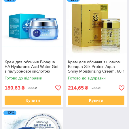
Крем для обличчя Bioaqua
Крем для обличчя з шовком
HA Hyaluronic Acid Water Get
Bioaqua Silk Protein Aqua
з гіалуронової кислотою
Shiny Moisturizing Cream, 60 г
Moisture Replenishment
Готово до відправки
Готово до відправки
Cream, 50г
180,63
214,65
₴
₴
223 ₴
265 ₴
Купити
Купити
–13%