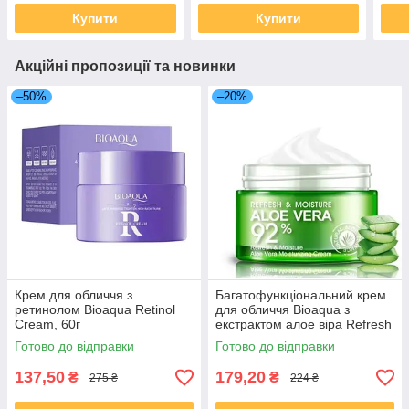
Купити
Купити
Акційні пропозиції та новинки
–50%
–20%
Крем для обличчя з
Багатофункціональний крем
ретинолом Bioaqua Retinol
для обличчя Bioaqua з
Cream, 60г
екстрактом алое віра Refresh
& Moisture Aloe Vera 92%
Готово до відправки
Готово до відправки
Cream, 50г
137,50
179,20
₴
₴
275 ₴
224 ₴