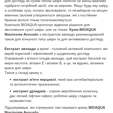
Для догляду за сухим типом шкіри обличчя не менш важливо
підібрати потрібний засіб, ніж за жирним. Якщо будь-яку шкіру,
а особливо суху, погано зволожувати, то незабаром на місцях
мімічних заломів утворюються зморшки, які з постійним
браком вологи тільки посилюватимуться.
Компанія BIOAQUA пропонує відмінне рішення для
зволоження сухої шкіри, але не тільки.
Крем BIOAQUA
Niacinome Avocado
з екстрактом авокадо рекомендований
також для в'янучого типу шкіри та для антивікового догляду.
Екстракт авокадо
в кремі - головний активний компонент, він
вкрай корисний і ефективний у щоденному догляді.
Отриманий з м'якоті плодів авокадо, цей екстракт багатий на
жирні кислоти, вітамін Е і вітамін В, а це, як відомо, вітаміни
краси для шкіри.
Також у складі крему є:
екстракт м'яти перцевої
, який має антибактеріальне
та антисептичне призначення;
екстракт дріжджів
- сприяє виробленню колагену,
дає легкий ліфтинг-ефект, роблячи шкіру гладкою та
шовковистою.
Підсумувавши, ми отримуємо такі переваги крему
BIOAQUA
Niacinome Avocado
: