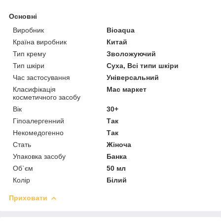
Основні
Виробник
Bioaqua
Країна виробник
Китай
Тип крему
Зволожуючий
Тип шкіри
Суха, Всі типи шкіри
Час застосування
Універсальний
Класифікація
Мас маркет
косметичного засобу
Вік
30+
Гіпоалергенний
Так
Некомедогенно
Так
Стать
Жіноча
Упаковка засобу
Банка
Об`єм
50 мл
Колір
Білий
Приховати