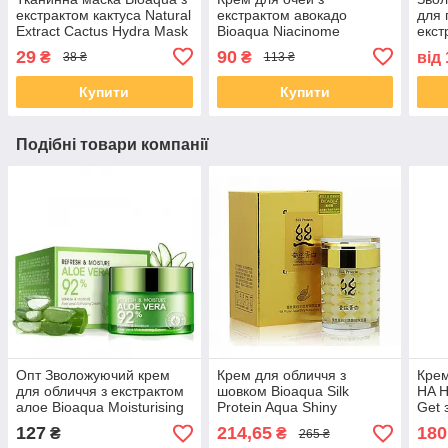
екстрактом кактуса Natural
екстрактом авокадо
для 
Extract Cactus Hydra Mask
Bioaqua Niacinome
екст
Avocado Elasticity Eye
кола
29
90
₴
₴
від
38 ₴
113 ₴
Cream, 20г
Mois
8г
Купити
Купити
Подібні товари компанії
Опт Зволожуючий крем
Крем для обличчя з
Крем
для обличчя з екстрактом
шовком Bioaqua Silk
HA H
алое Bioaqua Moisturising
Protein Aqua Shiny
Get 
Essence Cream, 50 г
Moisturizing Cream, 60 г
кисл
127
214,65
180
₴
₴
265 ₴
Repl