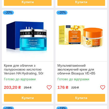
Купити
Купити
–20%
–20%
Крем для обличчя з
Мультивітамінний
гіалуроновою кислотою
зволожуючий крем для
Venzen HA Hydrating, 50г
обличчя Bioaqua VE+B5
Moisturizing Cream з
Готово до відправки
Готово до відправки
антиоксидантами, 50 г
203,20
176
₴
₴
254 ₴
220 ₴
Купити
Купити
–19%
–19%