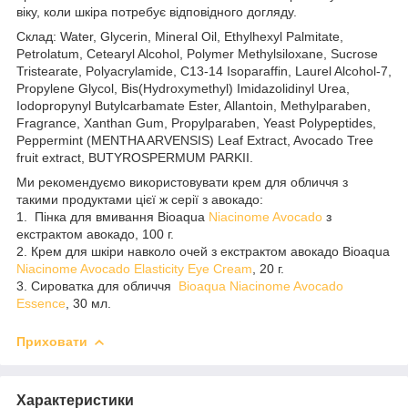
віку, коли шкіра потребує відповідного догляду.
Склад: Water, Glycerin, Mineral Oil, Ethylhexyl Palmitate,
Petrolatum, Cetearyl Alcohol, Polymer Methylsiloxane, Sucrose
Tristearate, Polyacrylamide, C13-14 Isoparaffin, Laurel Alcohol-7,
Propylene Glycol, Bis(Hydroxymethyl) Imidazolidinyl Urea,
Iodopropynyl Butylcarbamate Ester, Allantoin, Methylparaben,
Fragrance, Xanthan Gum, Propylparaben, Yeast Polypeptides,
Peppermint (MENTHA ARVENSIS) Leaf Extract, Avocado Tree
fruit extract, BUTYROSPERMUM PARKII.
Ми рекомендуємо використовувати крем для обличчя з
такими продуктами цієї ж серії з авокадо:
1. Пінка для вмивання Bioaqua
Niacinome Avocado
з
екстрактом авокадо, 100 г.
2. Крем для шкіри навколо очей з екстрактом авокадо Bioaqua
Niacinome Avocado Elasticity Eye Cream
, 20 г.
3. Сироватка для обличчя
Bioaqua Niacinome Avocado
Essence
, 30 мл.
Приховати
Характеристики