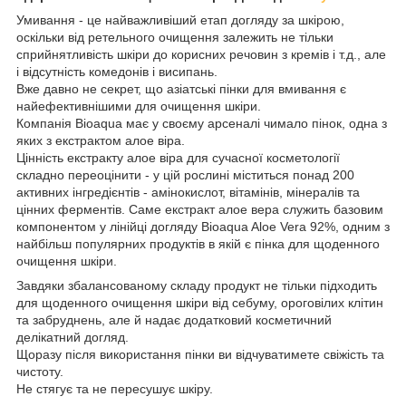
Умивання - це найважливіший етап догляду за шкірою,
оскільки від ретельного очищення залежить не тільки
сприйнятливість шкіри до корисних речовин з кремів і т.д., але
і відсутність комедонів і висипань.
Вже давно не секрет, що азіатські пінки для вмивання є
найефективнішими для очищення шкіри.
Компанія Bioaqua має у своєму арсеналі чимало пінок, одна з
яких з екстрактом алое віра.
Цінність екстракту алое віра для сучасної косметології
складно переоцінити - у цій рослині міститься понад 200
активних інгредієнтів - амінокислот, вітамінів, мінералів та
цінних ферментів. Саме екстракт алое вера служить базовим
компонентом у лінійці догляду Bioaqua Aloe Vera 92%, одним з
найбільш популярних продуктів в якій є пінка для щоденного
очищення шкіри.
Завдяки збалансованому складу продукт не тільки підходить
для щоденного очищення шкіри від себуму, ороговілих клітин
та забруднень, але й надає додатковий косметичний
делікатний догляд.
Щоразу після використання пінки ви відчуватимете свіжість та
чистоту.
Не стягує та не пересушує шкіру.