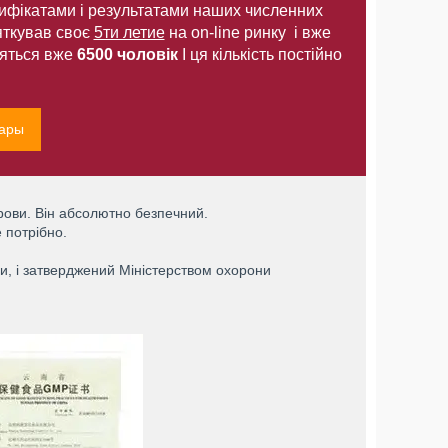
тифікатами і результатами наших численних
ткував своє
5ти летие
на on-line ринку і вже
сляться вже
6500 чоловік
І ця кількість постійно
вары
ови. Він абсолютно безпечний.
е потрібно.
, і затверджений Міністерством охорони