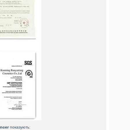
ncer
показують: