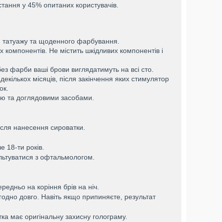
тання у 45% опитаних користувачів.
ї, татуажу та щоденного фарбування.
 компонентів. Не містить шкідливих компонентів і
ез фарби ваші брови виглядатимуть на всі сто.
декількох місяців, після закінчення яких стимулятор
ок.
ою та доглядовими засобами.
після нанесення сироватки.
 18-ти років.
льтуватися з офтальмологом.
ередньо на коріння брів на ніч.
одно довго. Навіть якщо припиняєте, результат
атка має оригінальну захисну голограму.