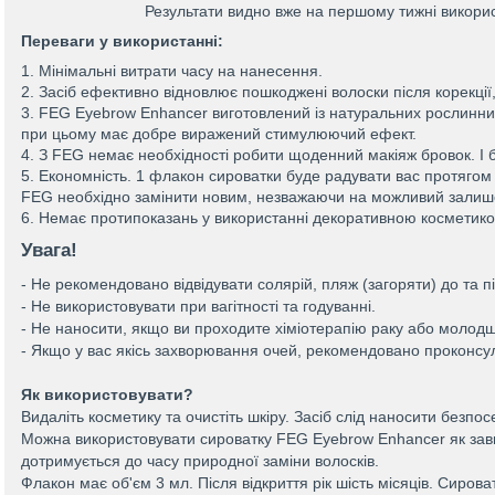
Результати видно вже на першому тижні викорис
Переваги у використанні:
1. Мінімальні витрати часу на нанесення.
2. Засіб ефективно відновлює пошкоджені волоски після корекці
3. FEG Eyebrow Enhancer виготовлений із натуральних рослинних
при цьому має добре виражений стимулюючий ефект.
4. З FEG немає необхідності робити щоденний макіяж бровок. І б
5. Економність. 1 флакон сироватки буде радувати вас протягом 
FEG необхідно замінити новим, незважаючи на можливий залиш
6. Немає протипоказань у використанні декоративною косметик
Увага!
- Не рекомендовано відвідувати солярій, пляж (загоряти) до та 
- Не використовувати при вагітності та годуванні.
- Не наносити, якщо ви проходите хіміотерапію раку або молодше
- Якщо у вас якісь захворювання очей, рекомендовано проконсу
Як використовувати?
Видаліть косметику та очистіть шкіру. Засіб слід наносити безпос
Можна використовувати сироватку FEG Eyebrow Enhancer як завг
дотримується до часу природної заміни волосків.
Флакон має об'єм 3 мл. Після відкриття рік шість місяців. Сиров