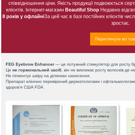
співвідношення ціни. Якість продукції подвоюється сер
клієнтів. Інтернет-магазин
Beautiful Shop
Недавно відсвя
8 років у офлайні
За цей час в базі постійних клієнтів чи
зростає.
Переглянути всі то
FEG Eyebrow Enhancer
— це потужний стимулятор для росту бр
Це
не гормональний засіб
, він не викликає росту волосків де н
Не пігментує шкіру на ділянках нанесення.
Препарат клінічно перевірений дерматологами і офтальмологами
здоров'я США FDA.