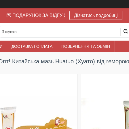
💌 ПОДАРУНОК ЗА ВІДГУК
Дізнатись подробиці
И
ДОСТАВКА І ОПЛАТА
ПОВЕРНЕННЯ ТА ОБМІН
Опт! Китайська мазь Huatuo (Хуато) від геморою,