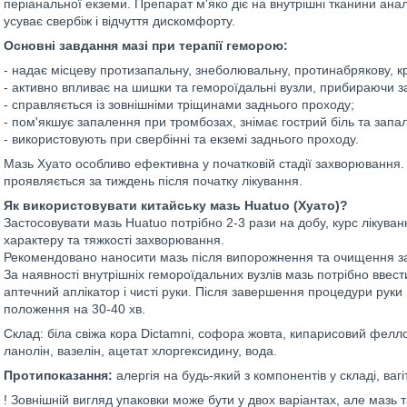
періанальної екземи. Препарат м'яко діє на внутрішні тканини ана
усуває свербіж і відчуття дискомфорту.
Основні завдання мазі при терапії геморою:
- надає місцеву протизапальну, знеболювальну, протинабрякову, кр
- активно впливає на шишки та гемороїдальні вузли, прибираючи 
- справляється із зовнішніми тріщинами заднього проходу;
- пом'якшує запалення при тромбозах, знімає гострий біль та запа
- використовують при свербінні та екземі заднього проходу.
Мазь Хуато особливо ефективна у початковій стадії захворювання. 
проявляється за тиждень після початку лікування.
Як використовувати китайську мазь Huatuo (Хуато)?
Застосовувати мазь Huatuo потрібно 2-3 рази на добу, курс лікуванн
характеру та тяжкості захворювання.
Рекомендовано наносити мазь після випорожнення та очищення за
За наявності внутрішніх гемороїдальних вузлів мазь потрібно ввест
аптечний аплікатор і чисті руки. Після завершення процедури рук
положення на 30-40 хв.
Склад: біла свіжа кора Dictamni, софора жовта, кипарисовий фелло
ланолін, вазелін, ацетат хлоргексидину, вода.
Протипоказання:
алергія на будь-який з компонентів у складі, вагіт
! Зовнішній вигляд упаковки може бути у двох варіантах, але мазь