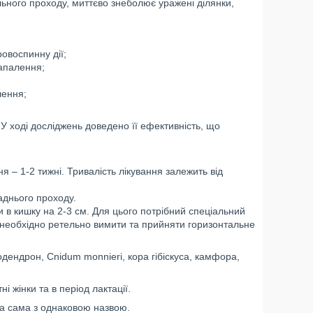
льного проходу, миттєво знеболює уражені ділянки,
овоспинну дії;
запалення;
лення;
У ході досліджень доведено її ефективність, що
я – 1-2 тижні. Тривалість лікування залежить від
днього проходу.
и в кишку на 2-3 см. Для цього потрібний спеціальний
и необхідно ретельно вимити та прийняти горизонтальне
дендрон, Cnidum monnieri, кора гібіскуса, камфора,
ні жінки та в період лактації.
 та сама з однаковою назвою.