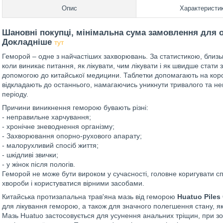
Опис
Характеристи
Шановні покупці, мінімальна сума замовлення для о
Докладніше
тут
Геморой – одне з найчастіших захворювань. За статистикою, близь
коли виникає питання, як лікувати, чим лікувати і як швидше стати
допомогою до китайської медицини. Таблетки допомагають на коро
відкладають до останнього, намагаючись уникнути тривалого та н
періоду.
Причини виникнення геморою бувають різні:
- неправильне харчування;
- хронічне зневоднення організму;
- Захворювання опорно-рухового апарату;
- малорухливий спосіб життя;
- шкідливі звички;
- у жінок після пологів.
Геморой не може бути вироком у сучасності, головне коригувати сп
хвороби і користуватися вірними засобами.
Китайська протизапальна трав'яна мазь від геморою
Huatuo Piles
для лікування геморою, а також для значного полегшення стану, як
Мазь Huatuo застосовується для усунення анальних тріщин, при зо