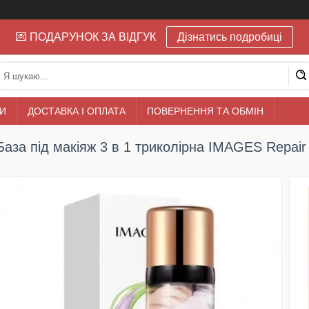
💌 ПОДАРУНОК ЗА ВІДГУК
Дізнатись подробиці
И
ДОСТАВКА І ОПЛАТА
ПОВЕРНЕННЯ ТА ОБМІН
База під макіяж 3 в 1 триколірна IMAGES Repair