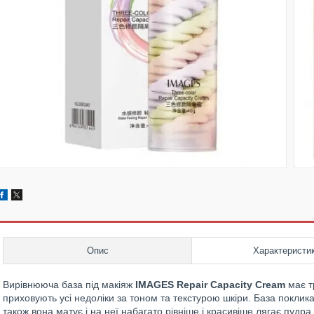
Опис
Характеристи
Вирівнююча база під макіяж
IMAGES Repair Capacity Cream
має т
приховують усі недоліки за тоном та текстурою шкіри. База покли
також вона матує і на неї набагато рівніше і красивіше лягає пудра.