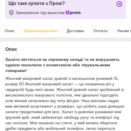
Що таке купити з Пром?
Замовлення під захистом
Опис
Характеристики
Доставка
Оплата
Умови 
Опис
Халати містяться на окремому складі та не вирушають
однією посилкою з косметикою або лікувальними
товарами!
Жіночий махровий халат довгий із капюшоном рожевий XL
розмір 50 Жіночий махровий халат — це незамінна річ у
гардеробі будь-якої жінки. Жіночий довгий халат зроблений із
високоякісного махрового полотна, яке ідеально підходить
усім жінкам незалежно від типу фігури. Наш магазин надає
вам великий асортимент у розмірах, що робить наші домашні
халати придатними для всіх. Халат із довгими рукавами має
зручний крій, який забезпечує свободу руху та комфорт під
час носіння. Має кишеню на стегні, у якій можна зберігати
дрібні предмети або мобільний телефон, легко переться,