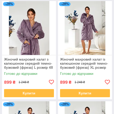
–28%
–28%
Жіночий махровий халат з
Жіночий махровий халат із
капюшоном середній темно-
капюшоном середній темно-
бузковий (фреза) L розмір 48
бузковий (фреза) XL розмір
50
Готово до відправки
Готово до відправки
899
899
₴
₴
1 248 ₴
1 248 ₴
Купити
Купити
–28%
–28%