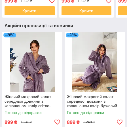
899
998
899
₴
₴
1 248 ₴
1 248 ₴
Купити
Купити
Акційні пропозиції та новинки
–28%
–28%
Жіночий махровий халат
Жіночий махровий халат
середньої довжини з
середньої довжини з
капюшоном колір світло-
капюшоном колір бузковий
бузковий (фреза) М розмір
(фреза) L розмір 48
Готово до відправки
Готово до відправки
46
899
899
₴
₴
1 248 ₴
1 248 ₴