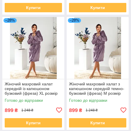
Купити
Купити
–28%
–28%
Жіночий махровий халат
Жіночий махровий халат з
середній із капюшоном
капюшоном середній темно-
бузковий (фреза) XL розмір
бузковий (фреза) М розмір
50
46
Готово до відправки
Готово до відправки
899
899
₴
₴
1 248 ₴
1 248 ₴
Купити
Купити