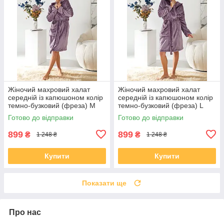
Жіночий махровий халат
Жіночий махровий халат
середній із капюшоном колір
середній із капюшоном колір
темно-бузковий (фреза) М
темно-бузковий (фреза) L
розмір 46
розмір 48
Готово до відправки
Готово до відправки
899
899
₴
₴
1 248 ₴
1 248 ₴
Купити
Купити
Показати ще
Про нас