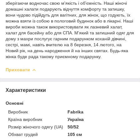
зберігаючи водночас свою м'якість і об'ємність. Наші жіночі
домашні халати подарують відчуття комфорту та затишку,
вони чудово підійдуть для вагітних, для жінок, що годують, їх
можна взяти із собою в пологовий будинок або в лікарні. Наші
вироби можна також використовувати як лазневий халат,
халат для басейну або для СПА. М'який та затишний одяг для
дому з махри послугує гарним подарунком коханій дівчині,
сестрі, мамі, навіть вчителю на 8 березня, 14 лютого, на
Новий рік, на день народження й на інших святах. Будь-яка
жінка буде рада такому приємному подарунку.
Приховати
Характеристики
Основні
Виробник
Fabrika
Країна виробник
Україна
Розмір жіночого одягу (UA)
50/52
Обхват грудей
105 см