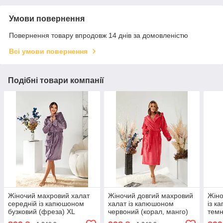
Умови повернення
Повернення товару впродовж 14 днів за домовленістю
Всі умови повернення
Подібні товари компанії
Жіночий махровий халат
Жіночий довгий махровий
Жіно
середній із капюшоном
халат із капюшоном
із к
бузковий (фреза) XL
червоний (корал, манго)
темн
розмір 50
M розмір 46
XL р