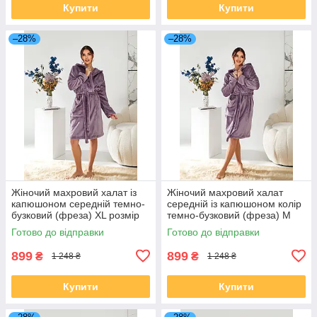
Купити
Купити
–28%
–28%
Жіночий махровий халат із
Жіночий махровий халат
капюшоном середній темно-
середній із капюшоном колір
бузковий (фреза) XL розмір
темно-бузковий (фреза) М
50
розмір 46
Готово до відправки
Готово до відправки
899
899
₴
₴
1 248 ₴
1 248 ₴
Купити
Купити