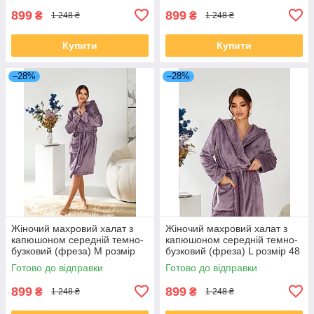
899
899
₴
₴
1 248 ₴
1 248 ₴
Купити
Купити
–28%
–28%
Жіночий махровий халат з
Жіночий махровий халат з
капюшоном середній темно-
капюшоном середній темно-
бузковий (фреза) М розмір
бузковий (фреза) L розмір 48
46
Готово до відправки
Готово до відправки
899
899
₴
₴
1 248 ₴
1 248 ₴