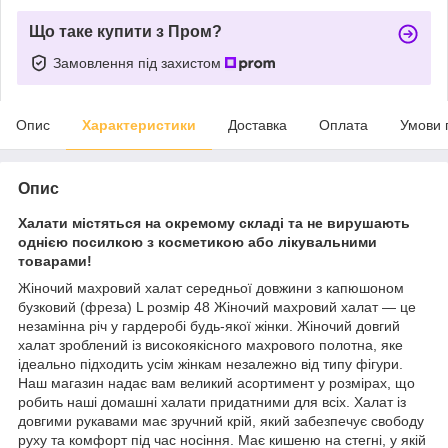
Що таке купити з Пром?
Замовлення під захистом
Опис
Характеристики
Доставка
Оплата
Умови 
Опис
Халати містяться на окремому складі та не вирушають
однією посилкою з косметикою або лікувальними
товарами!
Жіночий махровий халат середньої довжини з капюшоном
бузковий (фреза) L розмір 48 Жіночий махровий халат — це
незамінна річ у гардеробі будь-якої жінки. Жіночий довгий
халат зроблений із високоякісного махрового полотна, яке
ідеально підходить усім жінкам незалежно від типу фігури.
Наш магазин надає вам великий асортимент у розмірах, що
робить наші домашні халати придатними для всіх. Халат із
довгими рукавами має зручний крій, який забезпечує свободу
руху та комфорт під час носіння. Має кишеню на стегні, у якій