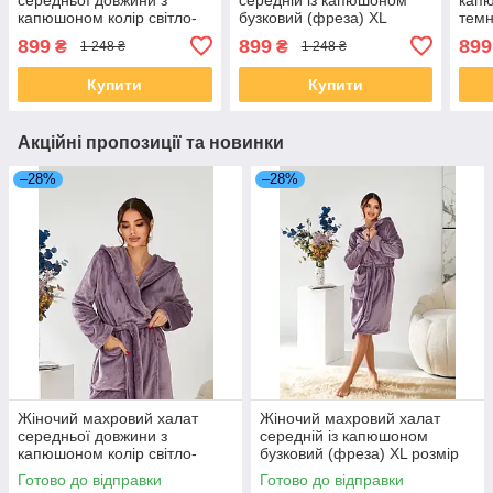
капюшоном колір світло-
бузковий (фреза) XL
темн
бузковий (фреза) М
розмір 50
М ро
899
899
899
₴
₴
1 248 ₴
1 248 ₴
розмір 46
Купити
Купити
Акційні пропозиції та новинки
–28%
–28%
Жіночий махровий халат
Жіночий махровий халат
середньої довжини з
середній із капюшоном
капюшоном колір світло-
бузковий (фреза) XL розмір
бузковий (фреза) М розмір
50
Готово до відправки
Готово до відправки
46