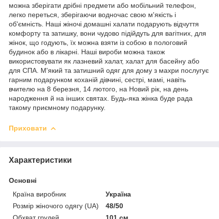
можна зберігати дрібні предмети або мобільний телефон,
легко переться, зберігаючи водночас свою м'якість і
об'ємність. Наші жіночі домашні халати подарують відчуття
комфорту та затишку, вони чудово підійдуть для вагітних, для
жінок, що годують, їх можна взяти із собою в пологовий
будинок або в лікарні. Наші вироби можна також
використовувати як лазневий халат, халат для басейну або
для СПА. М'який та затишний одяг для дому з махри послугує
гарним подарунком коханій дівчині, сестрі, мамі, навіть
вчителю на 8 березня, 14 лютого, на Новий рік, на день
народження й на інших святах. Будь-яка жінка буде рада
такому приємному подарунку.
Приховати
Характеристики
Основні
Країна виробник
Україна
Розмір жіночого одягу (UA)
48/50
Обхват грудей
101 см