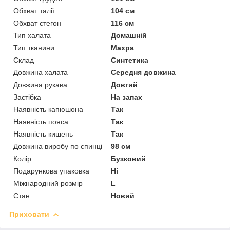
Обхват талії
104 см
Обхват стегон
116 см
Тип халата
Домашній
Тип тканини
Махра
Склад
Синтетика
Довжина халата
Середня довжина
Довжина рукава
Довгий
Застібка
На запах
Наявність капюшона
Так
Наявність пояса
Так
Наявність кишень
Так
Довжина виробу по спинці
98 см
Колір
Бузковий
Подарункова упаковка
Ні
Міжнародний розмір
L
Стан
Новий
Приховати