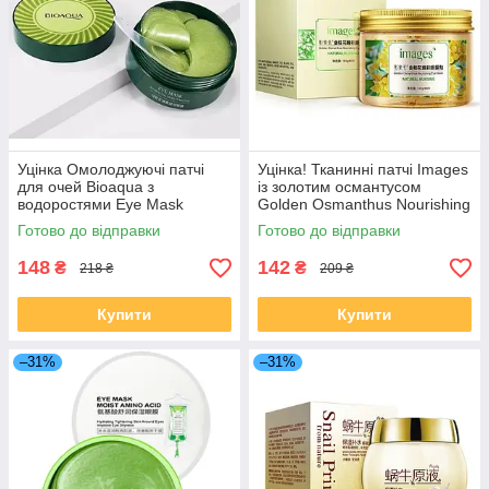
Уцінка Омолоджуючі патчі
Уцінка! Тканинні патчі Images
для очей Bioaqua з
із золотим османтусом
водоростями Eye Mask
Golden Osmanthus Nourishing
Hydraiting Moisturizing, 60шт
Eye Mask, 80 штук
Готово до відправки
Готово до відправки
148
142
₴
₴
218 ₴
209 ₴
Купити
Купити
–31%
–31%