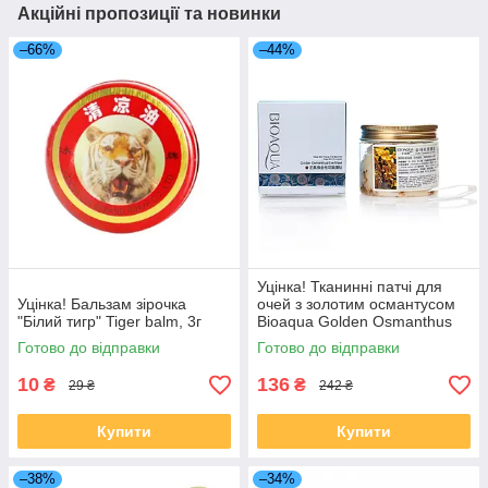
Акційні пропозиції та новинки
–66%
–44%
Уцінка! Тканинні патчі для
Уцінка! Бальзам зірочка
очей з золотим османтусом
"Білий тигр" Tiger balm, 3г
Bioaqua Golden Osmanthus
Eye Mask, 80 штук
Готово до відправки
Готово до відправки
10
136
₴
₴
29 ₴
242 ₴
Купити
Купити
–38%
–34%