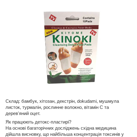
Склад:
бамбук, хітозан, декстрін, dokudami, мушмула
листок, турмалін, рослинне волокно, вітамін C та
дерев'яний оцет.
Як працюють детокс-пластирі?
На основі багаторічних досліджень східна медицина
дійшла висновку, що найбільша концентрація токсинів у