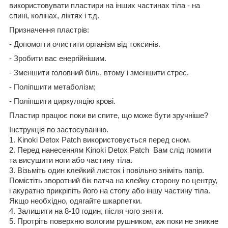
використовувати пластири на інших частинах тіла - на
спині, колінах, ліктях і т.д.
Призначення пластрів:
- Допомогти очистити організм від токсинів.
- Зробити вас енергійнішим.
- Зменшити головний біль, втому і зменшити стрес.
- Поліпшити метаболізм;
- Поліпшити циркуляцію крові.
Пластир працює поки ви спите, що може бути зручніше?
Інструкція по застосуванню.
1. Kinoki Detox Patch використовується перед сном.
2. Перед нанесенням Kinoki Detox Patch Вам слід помити
та висушити ноги або частину тіла.
3. Візьміть один клейкий листок і повільно зніміть папір.
Помістіть зворотний бік патча на клейку сторону по центру,
і акуратно прикріпіть його на стопу або іншу частину тіла.
Якщо необхідно, одягайте шкарпетки.
4. Залишити на 8-10 годин, після чого зняти.
5. Протріть поверхню вологим рушником, аж поки не зникне