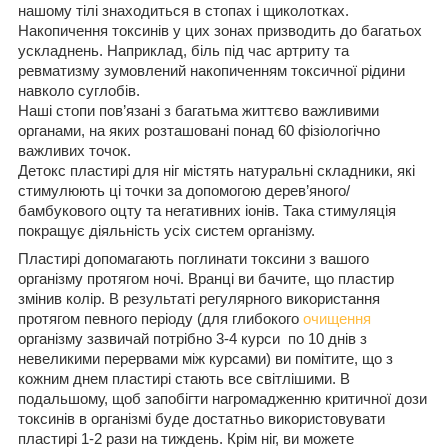
нашому тілі знаходиться в стопах і щиколотках.
Накопичення токсинів у цих зонах призводить до багатьох
ускладнень. Наприклад, біль під час артриту та
ревматизму зумовлений накопиченням токсичної рідини
навколо суглобів.
Наші стопи пов’язані з багатьма життєво важливими
органами, на яких розташовані понад 60 фізіологічно
важливих точок.
Детокс пластирі для ніг містять натуральні складники, які
стимулюють ці точки за допомогою дерев’яного/
бамбукового оцту та негативних іонів. Така стимуляція
покращує діяльність усіх систем організму.
Пластирі допомагають поглинати токсини з вашого
організму протягом ночі. Вранці ви бачите, що пластир
змінив колір. В результаті регулярного використання
протягом певного періоду (для глибокого
очищення
організму зазвичай потрібно 3-4 курси по 10 днів з
невеликими перервами між курсами) ви помітите, що з
кожним днем пластирі стають все світлішими. В
подальшому, щоб запобігти нагромадженню критичної дози
токсинів в організмі буде достатньо використовувати
пластирі 1-2 рази на тиждень. Крім ніг, ви можете