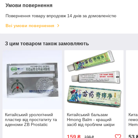
Умови повернення
Повернення товару впродовж 14 днів за домовленістю
Всі умови повернення
З цим товаром також замовляють
Китайський урологічний
Китайський бальзам
Кита
пластир від простатиту та
Hmong Balm - кращий
гемо
аденоми ZB Prostatic
засіб від проблем шкіри
Hemo
Navel Plaster, 1шт
(псоріаз, дерматит,
грибкових інфекцій, акне)
159
53
₴
198 ₴