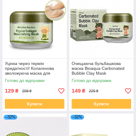
Уцінка через термін
Очищаюча бульбашкова
придатності! Колагенова
маска Bioaqua Carbonated
зволожуюча маска для
Bubble Clay Mask
обличчя Bioaqua Pigskin
Готово до відправки
Готово до відправки
Collagen, 100 г
129
149
₴
₴
208 ₴
225 ₴
Купити
Купити
–32%
–32%