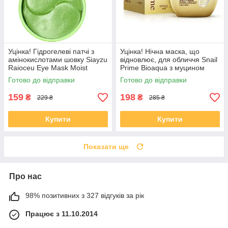
Уцінка! Гідрогелеві патчі з
Уцінка! Нічна маска, що
амінокислотами шовку Siayzu
відновлює, для обличчя Snail
Raioceu Eye Mask Moist
Prime Bioaqua з муцином
Amino Acids, 60 шт
равлика, 120г
Готово до відправки
Готово до відправки
159
198
₴
₴
229 ₴
285 ₴
Купити
Купити
Показати ще
Про нас
98% позитивних з 327 відгуків за рік
Працює з 11.10.2014