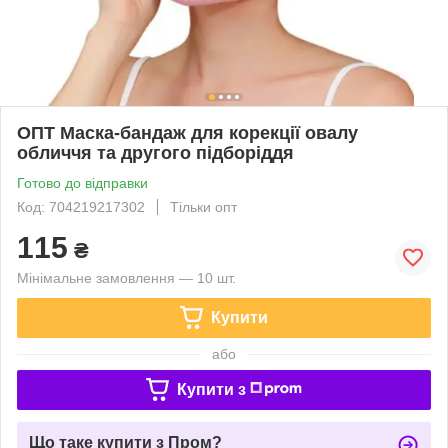
ОПТ Маска-бандаж для корекції овалу
обличчя та другого підборіддя
Готово до відправки
Код: 704219217302
Тільки опт
115
₴
Мінімальне замовлення — 10 шт.
Купити
або
Купити з
Що таке купити з Пром?