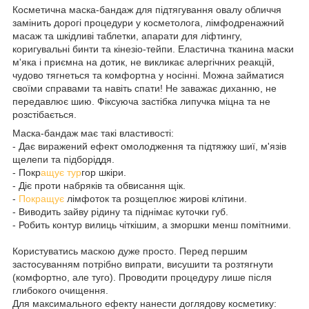
Косметична маска-бандаж для підтягування овалу обличчя
замінить дорогі процедури у косметолога, лімфодренажний
масаж та шкідливі таблетки, апарати для ліфтингу,
коригувальні бинти та кінезіо-тейпи. Еластична тканина маски
м'яка і приємна на дотик, не викликає алергічних реакцій,
чудово тягнеться та комфортна у носінні. Можна займатися
своїми справами та навіть спати! Не заважає диханню, не
передавлює шию. Фіксуюча застібка липучка міцна та не
розстібається.
Маска-бандаж має такі властивості:
- Дає виражений ефект омолодження та підтяжку шиї, м'язів
щелепи та підборіддя.
- Покр
ащує тур
гор шкіри.
- Діє проти набряків та обвисання щік.
-
Покращує
лімфоток та розщеплює жирові клітини.
- Виводить зайву рідину та піднімає куточки губ.
- Робить контур вилиць чіткішим, а зморшки менш помітними.
Користуватись маскою дуже просто. Перед першим
застосуванням потрібно випрати, висушити та розтягнути
(комфортно, але туго). Проводити процедуру лише після
глибокого очищення.
Для максимального ефекту нанести доглядову косметику: