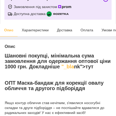
Замовлення під захистом
Доступна доставка
Опис
Характеристики
Доставка
Оплата
Умови п
Опис
Шановні покупці, мінімальна сума
замовлення для одержання оптової ціни
1000 грн. Докладніше
"_bla
nk">тут
ОПТ Маска-бандаж для корекції овалу
обличчя та другого підборіддя
Якщо контур обличчя став нечітким, з'явилися носогубні
складки та друге підборіддя – не поспішайте вдаватися до
радикальних заходів! У нас є ефективний засіб!