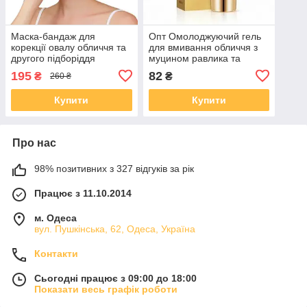
Маска-бандаж для
Опт Омолоджуючий гель
корекції овалу обличчя та
для вмивання обличчя з
другого підборіддя
муцином равлика та
біозолотом Silky Hydrating
195
82
₴
₴
260 ₴
Skin Gold Snail, 100 г
Купити
Купити
Про нас
98% позитивних з 327 відгуків за рік
Працює з 11.10.2014
м. Одеса
вул. Пушкінська, 62, Одеса, Україна
Контакти
Сьогодні працює з 09:00 до 18:00
Показати весь графік роботи