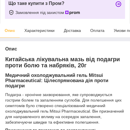
Що таке купити з Пром?
Замовлення під захистом
Опис
Характеристики
Доставка
Оплата
Умови п
Опис
Китайська лікувальна мазь від подагри
проти болю та набряків, 20г
Медичний охолоджувальний гель Mitsui
Pharmaceutical: Цілеспрямована дія проти
подагри
Подагра - хронічне захворювання, яке супроводжується
гострим болем та запаленням суглобів. Для полегшення цих
симптомів було створено спеціалізований медичний
охолоджувальний гель Mitsui Pharmaceutical. Він призначений
для направленого впливу на осередок запалення,
забезпечуючи швидке та ефективне полегшення.