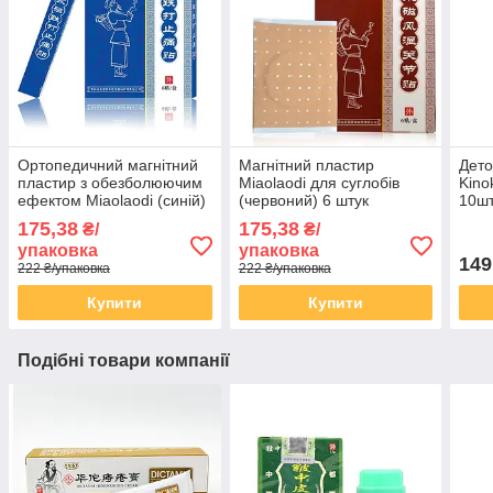
Ортопедичний магнітний
Магнітний пластир
Дето
пластир з обезболюючим
Miaolaodi для суглобів
Kinok
ефектом Miaolaodi (синій)
(червоний) 6 штук
10ш
6 штук
175,38
175,38
₴/
₴/
упаковка
упаковка
149
222 ₴/упаковка
222 ₴/упаковка
Купити
Купити
Подібні товари компанії