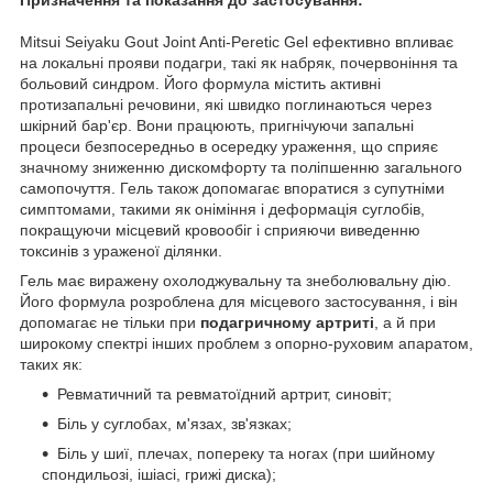
Призначення та показання до застосування:
Mitsui Seiyaku Gout Joint Anti-Peretic Gel ефективно впливає
на локальні прояви подагри, такі як набряк, почервоніння та
больовий синдром. Його формула містить активні
протизапальні речовини, які швидко поглинаються через
шкірний бар'єр. Вони працюють, пригнічуючи запальні
процеси безпосередньо в осередку ураження, що сприяє
значному зниженню дискомфорту та поліпшенню загального
самопочуття. Гель також допомагає впоратися з супутніми
симптомами, такими як оніміння і деформація суглобів,
покращуючи місцевий кровообіг і сприяючи виведенню
токсинів з ураженої ділянки.
Гель має виражену охолоджувальну та знеболювальну дію.
Його формула розроблена для місцевого застосування, і він
допомагає не тільки при
подагричному артриті
, а й при
широкому спектрі інших проблем з опорно-руховим апаратом,
таких як:
Ревматичний та ревматоїдний артрит, синовіт;
Біль у суглобах, м'язах, зв'язках;
Біль у шиї, плечах, попереку та ногах (при шийному
спондильозі, ішіасі, грижі диска);