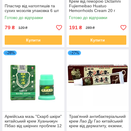
Крем від геморою Dictamni
Пластир від натоптишів та
Fujiemeibao Huatuo
сухих мозолів упаковка 6 шт
Hemorrhoids Cream 20 г
Готово до відправки
Готово до відправки
79
191
₴
₴
120 ₴
289 ₴
Купити
Купити
–28%
–27%
Армійська мазь "Скарб шкіри"
Трав'яний антибактеріальний
китайський крем Хуаньчжун
крем Лао Ду Гао китайський
Пібао від шкірних проблем 12
крем від дерматиту, екземи,
г
псоріазу 15 г