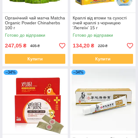
Органічний чай матча Matcha
Краплі від втоми та сухості
Organic Powder Chinaherbs
очей краплі з чорницею
100 г
'Лютеїн' 15 г
Готово до відправки
Готово до відправки
247,05
134,20
₴
₴
405 ₴
220 ₴
Купити
Купити
–34%
–34%