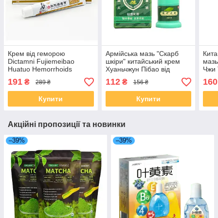
Крем від геморою
Армійська мазь "Скарб
Кита
Dictamni Fujiemeibao
шкіри" китайський крем
мазь
Huatuo Hemorrhoids
Хуаньчжун Пібао від
Чжи 
Cream 20 г
шкірних проблем 12 г
191
112
160
₴
₴
289 ₴
156 ₴
Купити
Купити
Акційні пропозиції та новинки
–39%
–39%