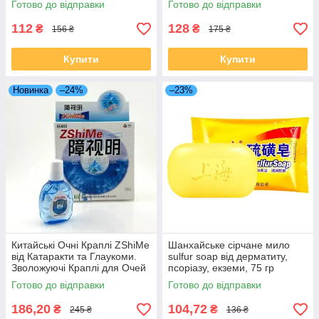
Готово до відправки
Готово до відправки
112
128
₴
₴
156 ₴
175 ₴
Купити
Купити
Новинка
–24%
–23%
Китайські Очні Краплі ZShiMe
Шанхайське сірчане мило
від Катаракти та Глаукоми.
sulfur soap від дерматиту,
Зволожуючі Краплі для Очей
псоріазу, екземи, 75 гр
від Сухості та Втоми, 10мл
Готово до відправки
Готово до відправки
186,20
104,72
₴
₴
245 ₴
136 ₴