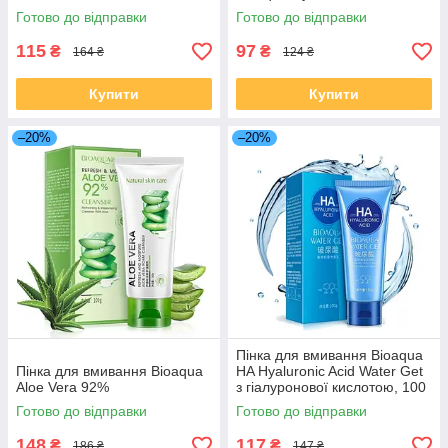
Cleanser, 100 г
Готово до відправки
Готово до відправки
115
97
₴
₴
164 ₴
124 ₴
Купити
Купити
–20%
–20%
Пінка для вмивання Bioaqua
Пінка для вмивання Bioaqua
HA Hyaluronic Acid Water Get
Aloe Vera 92%
з гіалуронової кислотою, 100
г
Готово до відправки
Готово до відправки
148
117
₴
₴
186 ₴
147 ₴