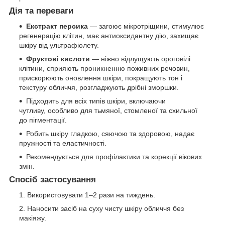
Дія та переваги
Екстракт персика
— загоює мікротріщини, стимулює
регенерацію клітин, має антиоксидантну дію, захищає
шкіру від ультрафіолету.
Фруктові кислоти
— ніжно відлущують ороговілі
клітини, сприяють проникненню поживних речовин,
прискорюють оновлення шкіри, покращують тон і
текстуру обличчя, розгладжують дрібні зморшки.
Підходить для всіх типів шкіри, включаючи
чутливу, особливо для тьмяної, стомленої та схильної
до пігментації.
Робить шкіру гладкою, сяючою та здоровою, надає
пружності та еластичності.
Рекомендується для профілактики та корекції вікових
змін.
Спосіб застосування
Використовувати 1–2 рази на тиждень.
Наносити засіб на суху чисту шкіру обличчя без
макіяжу.