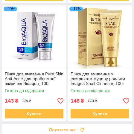
–20%
–17%
Пінка для вмивання Pure Skin
Пінка для вмивання з
Anti-Acne для проблемної
екстрактом муцину равлики
шкіри від Bioaqua, 100г
Images Snail Cleanser, 100г
Готово до відправки
Готово до відправки
143
148
₴
₴
179 ₴
179 ₴
Купити
Купити
Показати ще