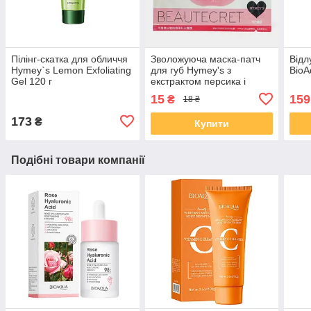
Пілінг-скатка для обличчя
Зволожуюча маска-патч
Відл
Hymey`s Lemon Exfoliating
для губ Hymey's з
BioA
Gel 120 г
екстрактом персика і
колагеном Peach
15
159
₴
18 ₴
Moisturizing Lip Membrane,
8г
173
₴
Купити
Подібні товари компанії