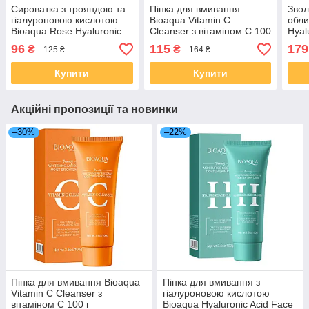
Сироватка з трояндою та
Пінка для вмивання
Звол
гіалуроновою кислотою
Bioaqua Vitamin C
обли
Bioaqua Rose Hyaluronic
Cleanser з вітаміном С 100
Hyal
Acid Essence зволожуюча
г
Mois
96
115
179
₴
₴
125 ₴
164 ₴
антивікова, 30 мл
екст
мл
Купити
Купити
Акційні пропозиції та новинки
–30%
–22%
Пінка для вмивання Bioaqua
Пінка для вмивання з
Vitamin C Cleanser з
гіалуроновою кислотою
вітаміном С 100 г
Bioaqua Hyaluronic Acid Face