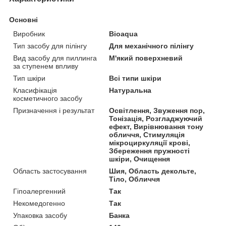
Основні
Виробник
Bioaqua
Тип засобу для пілінгу
Для механічного пілінгу
Вид засобу для пиллинга
М'який поверхневий
за ступенем впливу
Тип шкіри
Всі типи шкіри
Класифікація
Натуральна
косметичного засобу
Призначення і результат
Освітлення, Звуження пор,
Тонізація, Розгладжуючий
ефект, Вирівнювання тону
обличчя, Стимуляція
мікроциркуляції крові,
Збереження пружності
шкіри, Очищення
Область застосування
Шия, Область декольте,
Тіло, Обличчя
Гіпоалергенний
Так
Некомедогенно
Так
Упаковка засобу
Банка